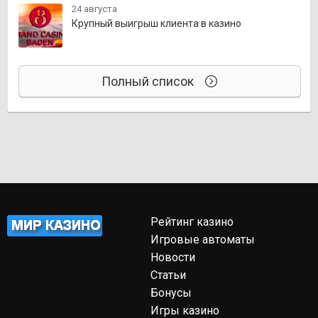
24 августа
Крупный выигрыш клиента в казино
Полный список
Рейтинг казино
Игровые автоматы
Новости
Статьи
Бонусы
Игры казино