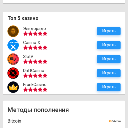
Топ 5 казино
Эльдорадо
Играть
Casino X
Играть
SlotV
Играть
DriftCasino
Играть
FrankCasino
Играть
Методы пополнения
Bitcoin