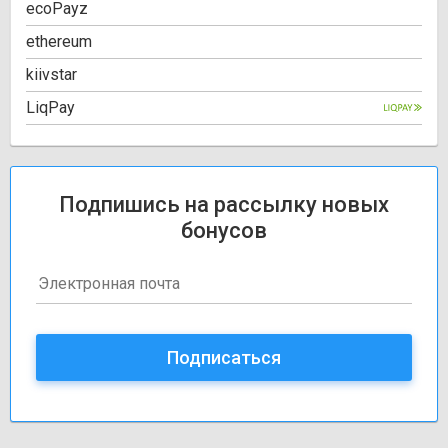
ecoPayz
ethereum
kiivstar
LiqPay
Подпишись на рассылку новых
бонусов
Подписаться