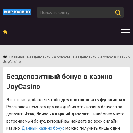
Главная
›
Бездепозитные бонусы
›
Бездепозитный бонус в казино
JoyCasino
Бездепозитный бонус в казино
JoyCasino
Этот текст добавлен чтобы
демонстрировать функционал
.
Расскажем немного про каждый из этих казино бонусов за
депозит.
Итак, бонус на первый депозит
– наиболее часто
встречаемый бонус, который вы найдете во всех онлайн
казино.
Данный казино бонус
можно получить лишь один