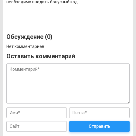
необходимо вводить бонусный код.
Обсуждение (0)
Нет комментариев
Оставить комментарий
Отправить