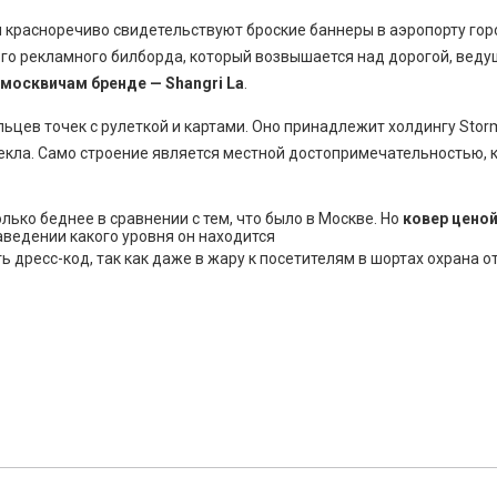
ем красноречиво свидетельствуют броские баннеры в аэропорту гор
о рекламного билборда, который возвышается над дорогой, веду
москвичам бренде — Shangri La
.
ьцев точек с рулеткой и картами. Оно принадлежит холдингу Stor
стекла. Само строение является местной достопримечательностью,
лько беднее в сравнении с тем, что было в Москве. Но
ковер цено
аведении какого уровня он находится
 дресс-код, так как даже в жару к посетителям в шортах охрана о