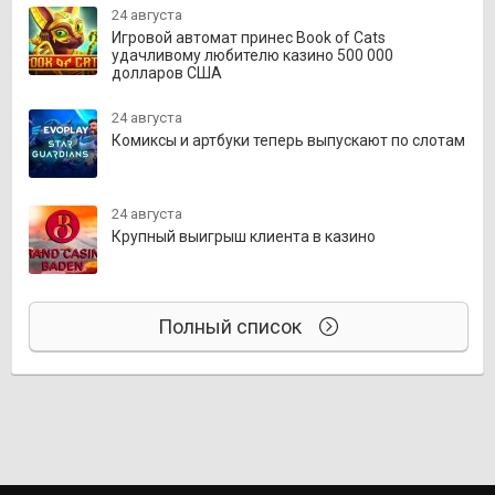
24 августа
Игровой автомат принес Book of Cats
удачливому любителю казино 500 000
долларов США
24 августа
Комиксы и артбуки теперь выпускают по слотам
24 августа
Крупный выигрыш клиента в казино
Полный список