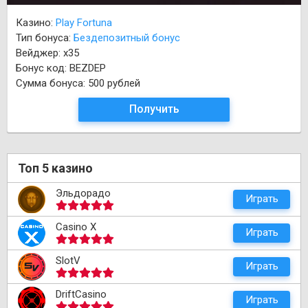
Казино:
Play Fortuna
Тип бонуса:
Бездепозитный бонус
Вейджер: x35
Бонус код: BEZDEP
Сумма бонуса: 500 рублей
Получить
Топ 5 казино
Эльдорадо
Играть
Casino X
Играть
SlotV
Играть
DriftCasino
Играть