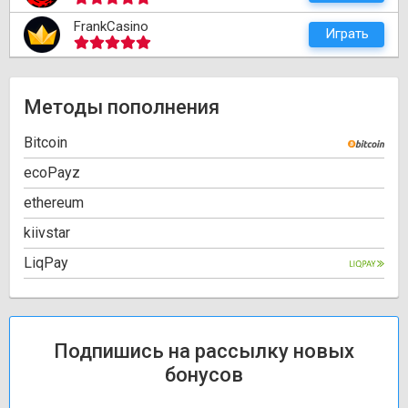
FrankCasino
Играть
Методы пополнения
Bitcoin
ecoPayz
ethereum
kiivstar
LiqPay
Подпишись на рассылку новых
бонусов