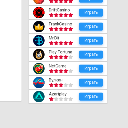
DriftCasino
Играть
FrankCasino
Играть
Mr.Bit
Играть
Play Fortuna
Играть
NetGame
Играть
Вулкан
Играть
Azartplay
Играть