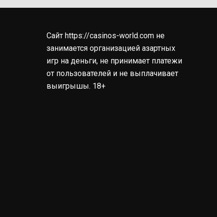
Сайт https://casinos-world.com не
занимается организацией азартных
игр на деньги, не принимает платежи
от пользователей и не выплачивает
выигрышы. 18+