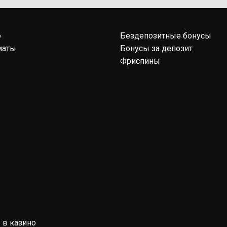
о
Бездепозитные бонусы
маты
Бонусы за депозит
Фриспины
 в казино