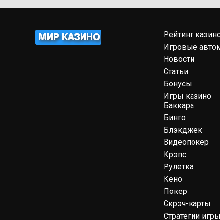
Рейтинг казин
Игровые авто
Новости
Статьи
Бонусы
Игры казино
Баккара
Бинго
Блэкджек
Видеопокер
Крэпс
Рулетка
Кено
Покер
Скрэч-карты
Стратегии игры