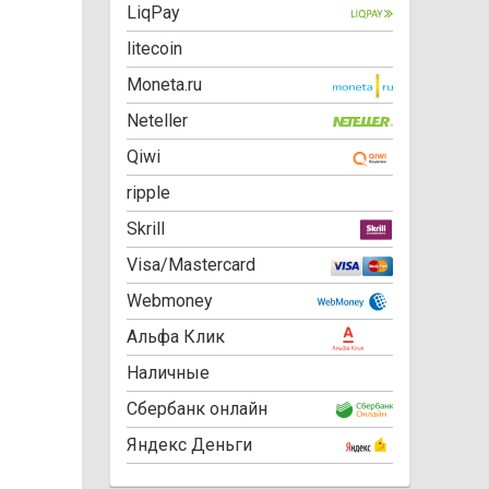
LiqPay
litecoin
Moneta.ru
Neteller
Qiwi
ripple
Skrill
Visa/Mastercard
Webmoney
Альфа Клик
Наличные
Сбербанк онлайн
Яндекс Деньги