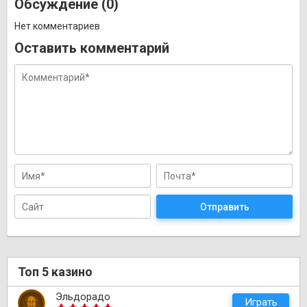
Обсуждение (0)
Нет комментариев
Оставить комментарий
Отправить
Топ 5 казино
Эльдорадо
Играть