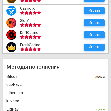
Casino X
Играть
SlotV
Играть
DriftCasino
Играть
FrankCasino
Играть
Методы пополнения
Bitcoin
ecoPayz
ethereum
kiivstar
LiqPay