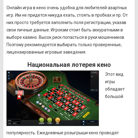
Онлайн игра в кено очень удобна для любителей азартных
игр. Им не придется никуда ехать, стоять в пробках и пр. От
них просто требуется заполнить поля регистрации, указав
свои личные данные. Игрокам стоит быть аккуратными в
выборе казино. Высок риск попасться в руки мошенников.
Поэтому рекомендуется выбирать только проверенные,
лицензированные игровые заведения.
Национальная лотерея кено
Этот вид
игры
обладает
большой
популярность. Ежедневные розыгрыши кено проводят