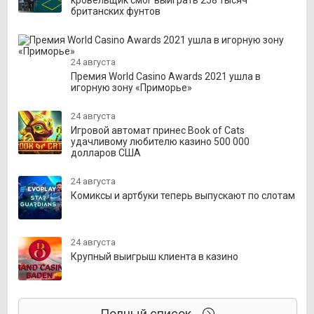
кровельщик смог выиграть 258 тысяч
британских фунтов
24 августа
Премия World Casino Awards 2021 ушла в
игорную зону «Приморье»
24 августа
Игровой автомат принес Book of Cats
удачливому любителю казино 500 000
долларов США
24 августа
Комиксы и артбуки теперь выпускают по слотам
24 августа
Крупный выигрыш клиента в казино
Полный список