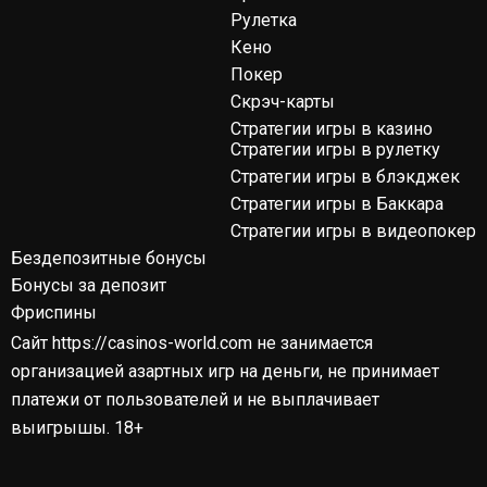
Рулетка
Кено
Покер
Скрэч-карты
Стратегии игры в казино
Стратегии игры в рулетку
Стратегии игры в блэкджек
Стратегии игры в Баккара
Стратегии игры в видеопокер
Бездепозитные бонусы
Бонусы за депозит
Фриспины
Сайт https://casinos-world.com не занимается
организацией азартных игр на деньги, не принимает
платежи от пользователей и не выплачивает
выигрышы. 18+