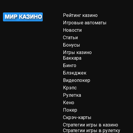
Рейтинг казино
Игровые автоматы
Новости
Статьи
Бонусы
Игры казино
Баккара
Бинго
Блэкджек
Видеопокер
Крэпс
Рулетка
Кено
Покер
Скрэч-карты
Стратегии игры в казино
Стратегии игры в рулетку