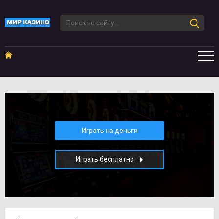
Играть на деньги
Играть бесплатно