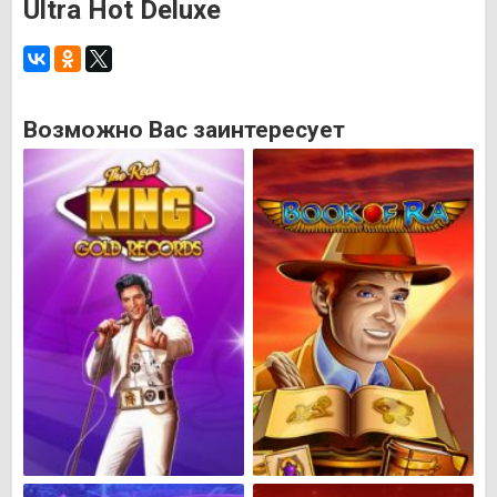
Ultra Hot Deluxe
Возможно Вас заинтересует