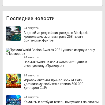
Последние новости
24 августа
В одной из редчайших раздач в Blackjack
кровельщик смог выиграть 258 тысяч
британских фунтов
24 августа
Премия World Casino Awards 2021 ушла в
игорную зону «Приморье»
24 августа
Игровой автомат принес Book of Cats
удачливому любителю казино 500 000
долларов США
24 августа
Комиксы и артбуки теперь выпускают по слотам