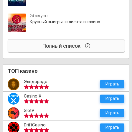
24 августа
Крупный выигрыш клиента в казино
Полный список
ТОП казино
Эльдорадо
Играть
Casino X
Играть
SlotV
Играть
DriftCasino
Играть