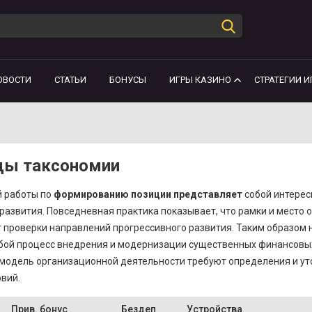
ОВОСТИ
СТАТЬИ
БОНУСЫ
ИГРЫ КАЗИНО
СТРАТЕГИИ И
ицы таксономии
 работы по
формированию позиции представляет
собой интере
развития. Повседневная практика показывает, что рамки и место 
 проверки направлений прогрессивного развития. Таким образом 
обой процесс внедрения и модернизации существенных финансовы
 модель организационной деятельности требуют определения и у
вий.
Прив. бонус
Бездеп
Устройства