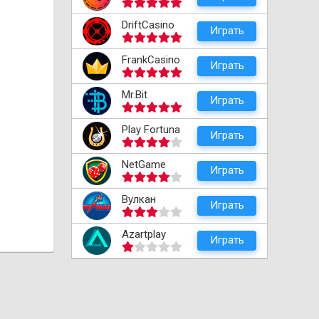
DriftCasino
Играть
FrankCasino
Играть
Mr.Bit
Играть
Play Fortuna
Играть
NetGame
Играть
Вулкан
Играть
Azartplay
Играть