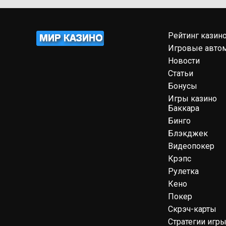
Рейтинг казин
Игровые авто
Новости
Статьи
Бонусы
Игры казино
Баккара
Бинго
Блэкджек
Видеопокер
Крэпс
Рулетка
Кено
Покер
Скрэч-карты
Стратегии игры