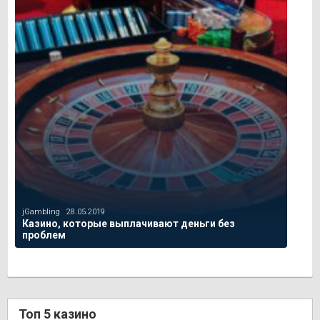
jGambling 28.05.2019
Казино, которые выплачивают деньги без
проблем
Топ 5 казино