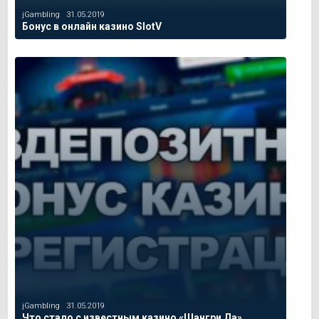
jGambling 31.05.2019
Бонус в онлайн казино SlotV
jGambling 31.05.2019
Что стало с известным казино «Шангри Ла»