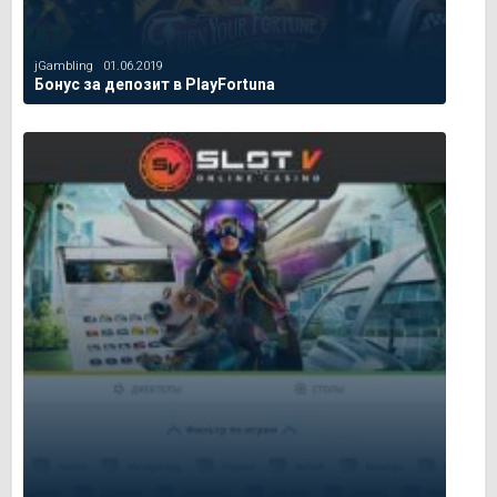
jGambling 01.06.2019
Бонус за депозит в PlayFortuna